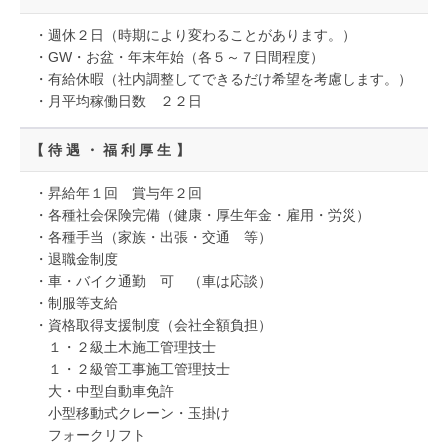
・週休２日（時期により変わることがあります。）
・GW・お盆・年末年始（各５～７日間程度）
・有給休暇（社内調整してできるだけ希望を考慮します。）
・月平均稼働日数 ２２日
【待遇・福利厚生】
・昇給年１回 賞与年２回
・各種社会保険完備（健康・厚生年金・雇用・労災）
・各種手当（家族・出張・交通 等）
・退職金制度
・車・バイク通勤 可 （車は応談）
・制服等支給
・資格取得支援制度（会社全額負担）
１・２級土木施工管理技士
１・２級管工事施工管理技士
大・中型自動車免許
小型移動式クレーン・玉掛け
フォークリフト