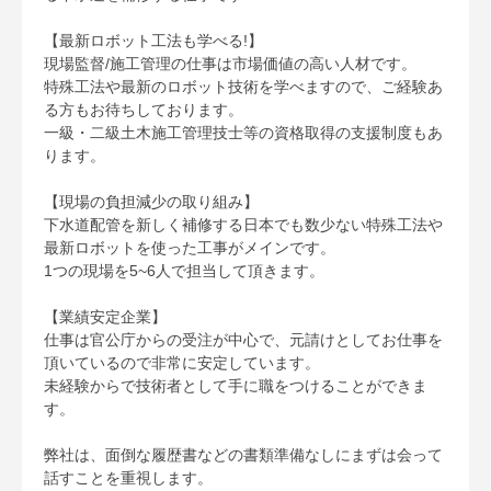
【最新ロボット工法も学べる!】
現場監督/施工管理の仕事は市場価値の高い人材です。
特殊工法や最新のロボット技術を学べますので、ご経験あ
る方もお待ちしております。
一級・二級土木施工管理技士等の資格取得の支援制度もあ
ります。
【現場の負担減少の取り組み】
下水道配管を新しく補修する日本でも数少ない特殊工法や
最新ロボットを使った工事がメインです。
1つの現場を5~6人で担当して頂きます。
【業績安定企業】
仕事は官公庁からの受注が中心で、元請けとしてお仕事を
頂いているので非常に安定しています。
未経験からで技術者として手に職をつけることができま
す。
弊社は、面倒な履歴書などの書類準備なしにまずは会って
話すことを重視します。