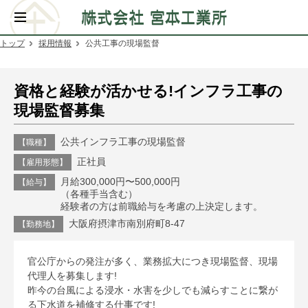
トップ
採用情報
公共工事の現場監督
資格と経験が活かせる!インフラ工事の
現場監督募集
公共インフラ工事の現場監督
【職種】
正社員
【雇用形態】
月給300,000円〜500,000円
【給与】
（各種手当含む）
経験者の方は前職給与を考慮の上決定します。
大阪府摂津市南別府町8-47
【勤務地】
官公庁からの発注が多く、業務拡大につき現場監督、現場
代理人を募集します!
昨今の台風による浸水・水害を少しでも減らすことに繋が
る下水道を補修する仕事です!